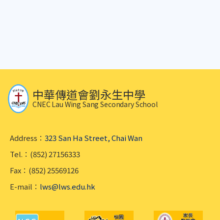
中華傳道會劉永生中學
CNEC Lau Wing Sang Secondary School
Address：
323 San Ha Street, Chai Wan
Tel.：(852) 27156333
Fax：(852) 25569126
E-mail：
lws@lws.edu.hk