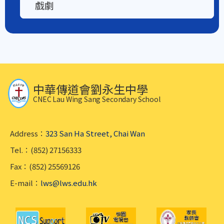
戲劇
中華傳道會劉永生中學
CNEC Lau Wing Sang Secondary School
Address：
323 San Ha Street, Chai Wan
Tel.：(852) 27156333
Fax：(852) 25569126
E-mail：
lws@lws.edu.hk