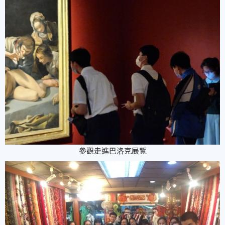
參觀走進巴洛克展覽