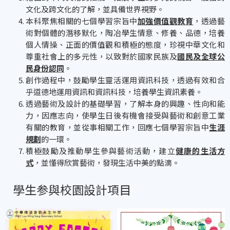
文化及跨文化的了解，並具備世界視野。
本科聚焦相關的七個學習宗旨中
加強價值觀教育
，透過藝
術對個體的潛移默化，陶冶學生情意、修養、品德，培養
個人情操、正面的價值觀和積極的態度，珍視中華文化和
尊重社會上的多元性，以致對於國家民族及
國民及全球公
民身份認同
。
創作過程中，鼓勵學生靈活運用資訊科技，透過有效和合
乎道德地運用資訊和資訊科技，培養學生資訊素養。
透過藝術及設計的基礎學習，了解本身的興趣、性向和能
力，因應志向，使學生日後有機會接受與藝術和創意工業
有關的教育，並從事相關工作，回應七個學習宗旨中
生涯
規劃
的一環。
積極鼓勵及推動學生參與藝術活動，建立
健康的生活方
式
，並懂得欣賞藝術，發現生活中美的點滴。
學生参與校園設計項目