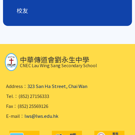
校友
中華傳道會劉永生中學
CNEC Lau Wing Sang Secondary School
Address：
323 San Ha Street, Chai Wan
Tel.：(852) 27156333
Fax：(852) 25569126
E-mail：
lws@lws.edu.hk