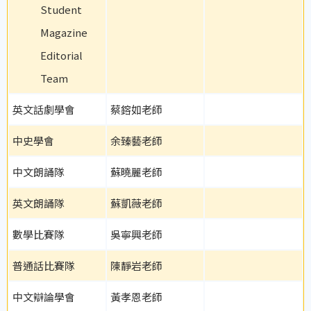
Student
Magazine
Editorial
Team
英文話劇學會
蔡鎔如老師
中史學會
余臻藝老師
中文朗誦隊
蘇曉麗老師
英文朗誦隊
蘇凱薇老師
數學比賽隊
吳寧興老師
普通話比賽隊
陳靜岩老師
中文辯論學會
黃孝恩老師