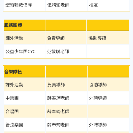
聖約翰救傷隊
伍靖瑜老師
校友
服務團體
課外活動
負責導師
協助導師
公益少年團CYC
范敏琪老師
音樂隊伍
課外活動
負責導師
協助導師
中樂團
薜奉筠老師
外聘導師
合唱團
薜奉筠老師
管弦樂團
薜奉筠老師
外聘導師