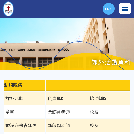
ENG
課外活動資料
制服隊伍
課外活動
負責導師
協助導師
童軍
余臻藝老師
校友
香港海事青年團
鄧啟穎老師
校友