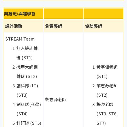
興趣班/興趣學會
課外活動
負責導師
協助導師
STREAM Team
無人機訓練
班 (ST1)
機甲大師訓
黃字偉老師
練班 (ST2)
(ST1)
創科隊 (I.T.)
黎志源老師
(ST3)
(ST2)
黎志源老師
創科隊(科學)
楊溢老師
(ST4)
(ST3, ST6,
科研隊 (ST5)
ST7)