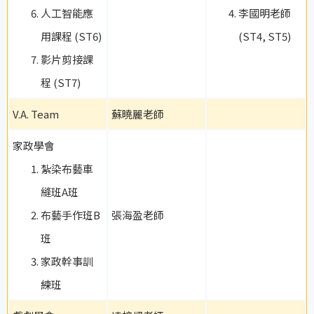
人工智能應
李國明老師
用課程 (ST6)
(ST4, ST5)
影片剪接課
程 (ST7)
V.A. Team
蘇曉麗老師
家政學會
紮染布藝車
縫班A班
布藝手作班B
張海盈老師
班
家政幹事訓
練班