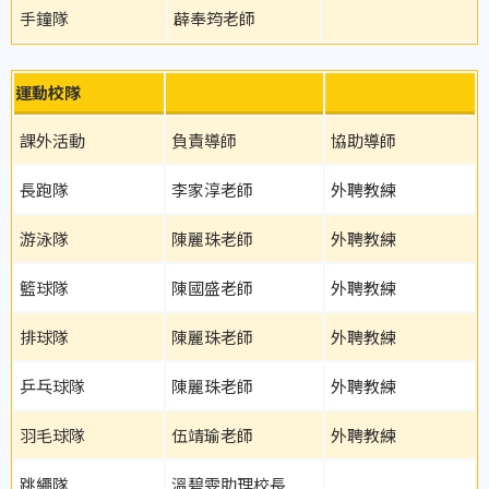
手鐘隊
薜奉筠老師
運動校隊
課外活動
負責導師
協助導師
長跑隊
李家淳老師
外聘教練
游泳隊
陳麗珠老師
外聘教練
籃球隊
陳國盛老師
外聘教練
排球隊
陳麗珠老師
外聘教練
乒乓球隊
陳麗珠老師
外聘教練
羽毛球隊
伍靖瑜老師
外聘教練
跳繩隊
溫碧雯助理校長