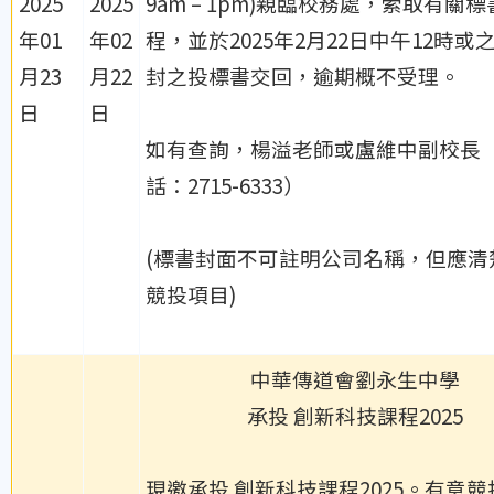
2025
2025
9am – 1pm)親臨校務處，索取有關
年01
年02
程，並於2025年2月22日中午12時或
月23
月22
封之投標書交回，逾期概不受理。
日
日
如有查詢，楊溢老師或盧維中副校長
話：2715-6333）
(標書封面不可註明公司名稱，但應清
競投項目)
中華傳道會劉永生中學
承投 創新科技課程2025
現邀承投 創新科技課程2025。有意