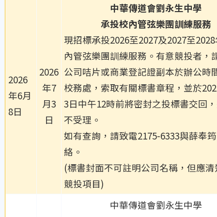
中華傳道會劉永生中學
承投
校內管弦樂團訓練服務
現招標承投2026至2027及2027至202
內管弦樂團訓練服務。有意競投者，
2026
公司咭片或商業登記證副本於辦公時
2026
年7
校務處，索取有關標書章程，並於202
年6月
月3
3日中午12時前將密封之投標書交回
8日
日
不受理。
如有查詢，請致電2175-6333與薛奉
絡。
(標書封面不可註明公司名稱，但應清
競投項目)
中華傳道會劉永生中學