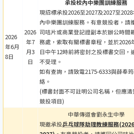
承投
校內中樂團訓練服務
現招標承投2026至2027及2027至202
內中樂團訓練服務。有意競投者，請
2026
司咭片或商業登記證副本於辦公時間
2026
年7
務處，索取有關標書章程，並於2026年
年6月
月3
日中午12時前將密封之投標書交回，
8日
日
不受理。
如有查詢，請致電2175-6333與薛奉
絡。
(標書封面不可註明公司名稱，但應清
競投項目)
中華傳道會劉永生中學
現邀承投
乒乓球隊助理教練服務
(2026
2027)
。有意競投者，請攜同公司咭