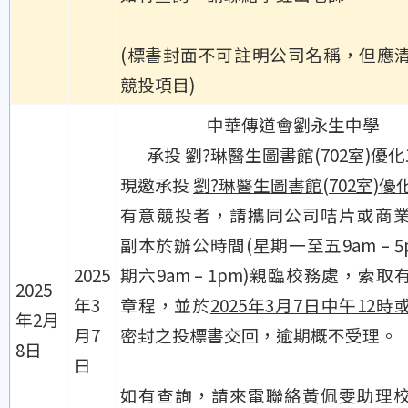
(標書封面不可註明公司名稱，但應
競投項目)
中華傳道會劉永生中學
承投 劉?琳醫生圖書館(702室)優
現邀承投
劉?琳醫生圖書館(702室)優
有意競投者，請攜同公司咭片或商
副本於辦公時間(星期一至五9am – 5
2025
期六9am – 1pm)親臨校務處，索取
2025
年3
章程，並於
2025年3月7日中午12時
年2月
月7
密封之投標書交回，逾期概不受理。
8日
日
如有查詢，請來電聯絡黃佩雯助理