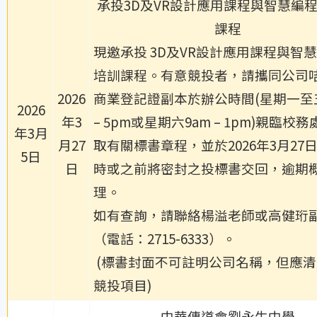
承投3D及VR設計應用課程與智慧編
課程
現邀承投 3D及VR設計應用課程與智
培訓課程。有意競投者，請攜同公司
2026
商業登記證副本於辦公時間(星期一至五
2026
年3
– 5pm或星期六9am – 1pm)親臨校
年3月
月27
取有關標書章程，並於2026年3月27日
5日
日
時或之前將密封之投標書交回，逾期
理。
如有查詢，請聯絡楊溢老師或高健珩
（電話：2715-6333）。
(標書封面不可註明公司名稱，但應
競投項目)
中華傳道會劉永生中學