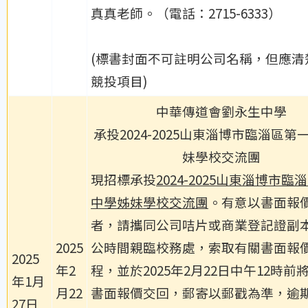
真真老師。（電話：2715-6333）
(標書封面不可註明公司名稱，但應清
競投項目)
中華傳道會劉永生中學
承投2024-2025山東淄博市臨淄區第
妹學校交流團
現招標承投
2024-2025
山東淄博市臨淄
中學姊妹學校交流團
。有意以書面報
者，請攜同公司咭片或商業登記證副
2025
公時間親臨校務處，索取有關書面報
2025
年2
程，並於
2025年2月22日中午12
時前
年1月
月22
書面報價交回，郵寄以郵戳為準，逾
27日