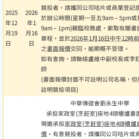
競投者，請攜同公司咭片或商業登記
2025
2026
於辦公時間(星期一至五9am – 5pm
年12
年1
9am – 1pm)親臨校務處，索取有關
月19
月16
章程，並於
2026年1月16日中午12時
日
日
之
書面報價
交回，逾期概不受理。
如有查詢，請聯絡盧維中副校長或李
師
(書面報價封面不可註明公司名稱，但
註明競投項目)
中華傳道會劉永生中學
承投家政室(烹飪室)座地4頭櫃爐書
現邀承投
家政室(烹飪室)座地4頭櫃
爐
價
。有意競投者，請攜同公司咭片或