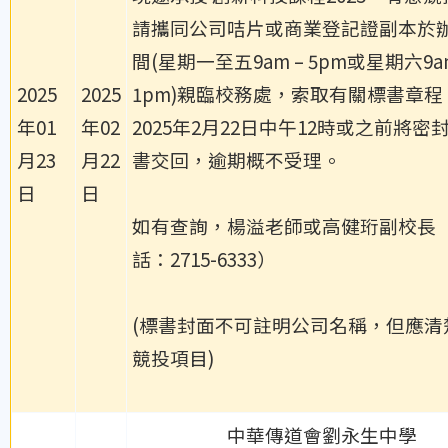
請攜同公司咭片或商業登記證副本於
間(星期一至五9am – 5pm或星期六9am
2025
2025
1pm)親臨校務處，索取有關標書章程
年01
年02
2025年2月22日中午12時或之前將密
月23
月22
書交回，逾期概不受理。
日
日
如有查詢，楊溢老師或高健珩副校長
話：2715-6333）
(標書封面不可註明公司名稱，但應清
競投項目)
中華傳道會劉永生中學