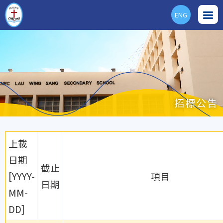
ENG
招標公告
上載
日期
截止
[YYYY-
項目
日期
MM-
DD]