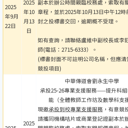
2025
副本於辦公時間親臨校務處，索取有
2025
年10
章程，並於2025年10月13日中午12
年9月
月13
封之投標書交回，逾期概不受理。
22日
日
如有查詢，請聯絡盧維中副校長或李
師(電話：2715-6333）。
(標書封面不可註明公司名稱，但應清
競投項目)
中華傳道會劉永生中學
承投25-26專業支援服務——提升科
能
（全體教師工作坊及數學科支
現邀
承投到校專業支援服務
，有意競
請攜同機構咭片或商業登記證副本於
2025
2025
間親臨校務處，索取有關報價章程，