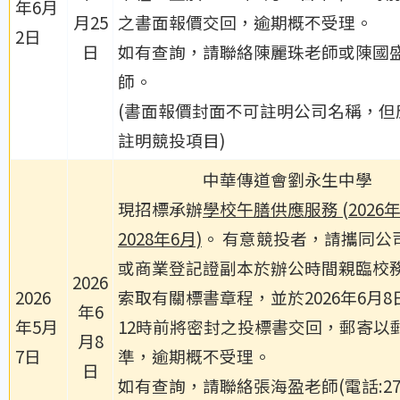
年6月
月25
之書面報價交回，逾期概不受理。
2日
日
如有查詢，請聯絡陳麗珠老師或陳國
師。
(書面報價封面不可註明公司名稱，但
註明競投項目)
中華傳道會劉永生中學
現招標承辦
學校午膳供應服務 (2026
2028年6月)
。 有意競投者，請攜同公
或商業登記證副本於辦公時間親臨校
2026
2026
索取有關標書章程，並於2026年6月8
年6
年5月
12時前將密封之投標書交回，郵寄以
月8
7日
準，逾期概不受理。
日
如有查詢，請聯絡張海盈老師(電話:271