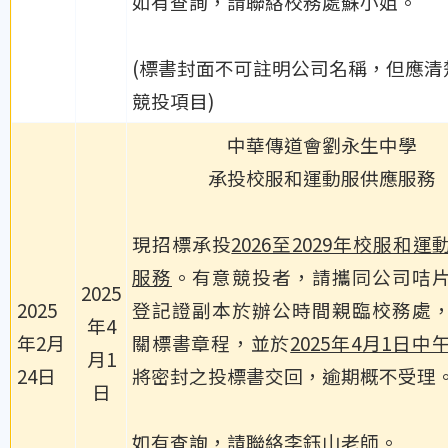
如有查詢，請聯絡校務處蘇小姐。
(標書封面不可註明公司名稱，但應清
競投項目)
中華傳道會劉永生中學
承投校服和運動服供應服務
現招標承投
2026至2029年校服和
服務
。有意競投者，請攜同公司咭
2025
2025
登記證副本於辦公時間親臨校務處
年4
年2月
關標書章程，並於
2025年4月1日中
月1
24日
將密封之投標書交回，逾期概不受理
日
如有查詢，請聯絡李鈺山老師。