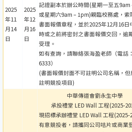
記證副本於辦公時間(星期一至五9am –
2025
2025
或星期六9am – 1pm)親臨校務處，
年11
年12
書面報價章程，並於2025年12月16日
月14
月16
時或之前將密封之書面報價交回，逾
日
日
受理。
如有查詢，請聯絡張海盈老師（電話：2
6333）
(書面報價封面不可註明公司名稱，但
註明競投項目)
中華傳道會劉永生中學
承投禮堂 LED Wall 工程(2025-20
現招標承辦禮堂 LED Wall 工程(2025-2
有意競投者，
請攜同公司咭片或商業