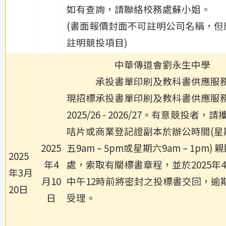
如有查詢，請聯絡校務處蘇小姐。
(書面報價封面不可註明公司名稱，但
註明競投項目)
中華傳道會劉永生中學
承投書單印刷及教科書供應服
現招標承投書單印刷及教科書供應服
2025/26 - 2026/27。有意競投者，
咭片或商業登記證副本於辦公時間(星
2025
五9am – 5pm或星期六9am – 1pm)
2025
年4
處，索取有關標書章程，並於2025年4
年3月
月10
中午12時前將密封之投標書交回，逾
20日
日
受理。