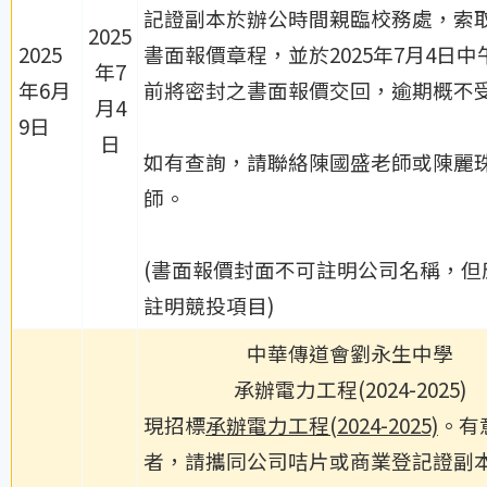
記證副本於辦公時間親臨校務處，索
2025
2025
書面報價章程，並於2025年7月4日中
年7
年6月
前將密封之書面報價交回，逾期概不
月4
9日
日
如有查詢，請聯絡陳國盛老師或陳麗
師。
(書面報價封面不可註明公司名稱，但
註明競投項目)
中華傳道會劉永生中學
承辦電力工程(2024-2025)
現招標
承辦電力工程(2024-2025)
。有
者，請攜同公司咭片或商業登記證副