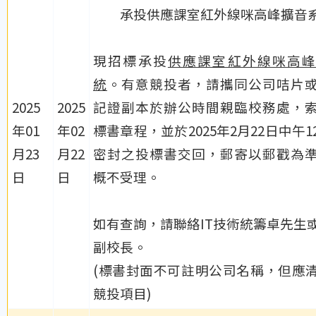
承投供應課室紅外線咪高峰擴音
現招標承投
供應課室紅外線咪高峰
統
。有意競投者，請攜同公司咭片
2025
2025
記證副本於辦公時間親臨校務處，
年01
年02
標書章程，並於2025年2月22日中午1
月23
月22
密封之投標書交回，郵寄以郵戳為
日
日
概不受理。
如有查詢，
請聯絡IT技術統籌卓先生
副校長。
(標書封面不可註明公司名稱，但應
競投項目)