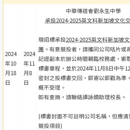
中華傳道會劉永生中學
承投2024-2025英文科新加坡文化
現招標承投
2024-2025英文科新加坡
團
。有意競投者，請攜同公司咭片或
2024
2024
記證副本於辦公時間親臨校務處，索
年10
年11
標書章程，並於2024年11月8日中午1
月18
月8
密封之投標書交回，郵寄以郵戳為準
日
日
概不受理。
如有查詢，請聯絡譚詠嫻助理校長。
(標書封面不可註明公司名稱，但應清
競投項目)