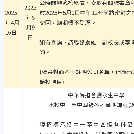
公時間親臨校務處，索取有關標書章
2025
2025
於2025年5月9日中午12時前將密封
年5
年4月
交回，逾期概不受理。
月9
16日
日
如有查詢，請聯絡盧維中副校長或李
師。
(標書封面不可註明公司名稱，但應清
競投項目)
中華傳道會劉永生中學
承投中一至中四級各科暑期課程(20
現招標承投
中一至中四級各科暑