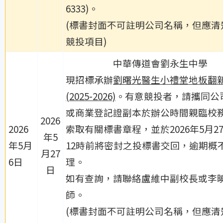
6333)。
(標書封面不可註明公司名稱，但應清
競投項目)
中華傳道會劉永生中學
現招標承辦
劉曙光醫生小禮堂地板翻
(2025-2026)
。有意競投者，請攜同公
或商業登記證副本於辦公時間親臨校
2026
2026
索取有關標書章程，並於2026年5月2
年5
年5月
12時前將密封之投標書交回，逾期概
月27
6日
理。
日
如有查詢，請聯絡盧維中副校長或李
師。
(標書封面不可註明公司名稱，但應清