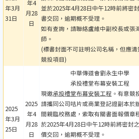
年4
年3月
並於2025年4月28日中午12時前將密
月28
31日
書交回，逾期概不受理。
日
如有查詢，請聯絡盧維中副校長或張
師。
(標書封面不可註明公司名稱，但應清
競投項目)
中華傳道會劉永生中學
承投禮堂布幕安裝工程
現邀
承投禮堂布幕安裝工程
。有意競
2025
請攜同公司咭片或商業登記證副本於
2025
年4
間親臨校務處，索取有關書面報價章
年3月
月28
於2025年4月28日中午12時前將密封
25日
日
價交回，逾期概不受理。