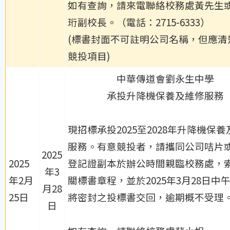
如有查詢，請來電聯絡校務處黃先生
珩副校長。（電話：2715-6333）
(標書封面不可註明公司名稱，但應清
競投項目)
中華傳道會劉永生中學
承投升降機保養及維修服務
現招標承投2025至2028年升降機保
服務。有意競投者，請攜同公司咭片
2025
2025
登記證副本於辦公時間親臨校務處，
年3
年2月
關標書章程，並於2025年3月28日中午
月28
25日
將密封之投標書交回，逾期概不受理
日