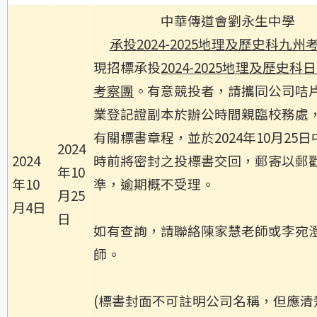
中華傳道會劉永生中學
承投2024-2025地理及歷史科九州
現招標承投
2024-2025地理及歷史科
考察團
。有意競投者，請攜同公司咭
業登記證副本於辦公時間親臨校務處
有關標書章程，並於2024年10月25日
2024
2024
時前將密封之投標書交回，郵寄以郵
年10
年10
準，逾期概不受理。
月25
月4日
日
如有查詢，請聯絡陳家慧老師或李宛
師。
(標書封面不可註明公司名稱，但應清