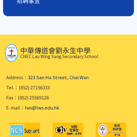
招聘事宜
中華傳道會劉永生中學
CNEC Lau Wing Sang Secondary School
Address：
323 San Ha Street, Chai Wan
Tel.：(852) 27156333
Fax：(852) 25569126
E-mail：
lws@lws.edu.hk