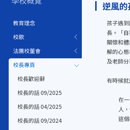
學校概覽
逆風的
教育理念
孩子遇到
長。「自
校歌
關懷和體
法團校董會
解的心態
及老師分
校長專頁
校長歡迎辭
有時候就
校長的話 09/2025
在一
校長的話 04/2025
人，
這個
校長的話 09/2024