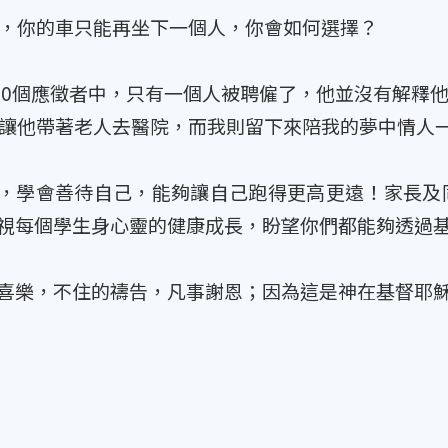
，你的車只能再坐下一個人，你會如何選擇？
00個應徵者中，只有一個人被聘僱了，他並沒有解釋
讓他帶著老人去醫院，而我則留下來陪我的夢中情人
，學會善待自己，能夠讓自己跑得更高更遠！家長及
視每個學生身心靈的健康成長，盼望你們都能夠透過
喜樂，不住的禱告，凡事謝恩；因為這是神在基督耶穌裡