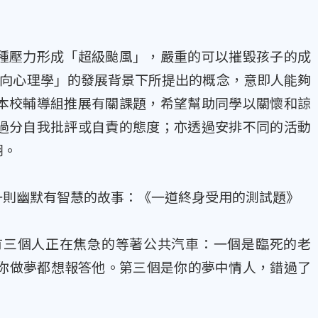
種壓力形成「超級颱風」，嚴重的可以摧毀孩子的成
f 在「正向心理學」的發展背景下所提出的概念，意即人能夠
本校輔導組推展有關課題，希望幫助同學以關懷和諒
過分自我批評或自責的態度；亦透過安排不同的活動
翔。
一則幽默有智慧的故事：《一道終身受用的測試題》
有三個人正在焦急的等著公共汽車：一個是臨死的老
你做夢都想報答他。第三個是你的夢中情人，錯過了
。