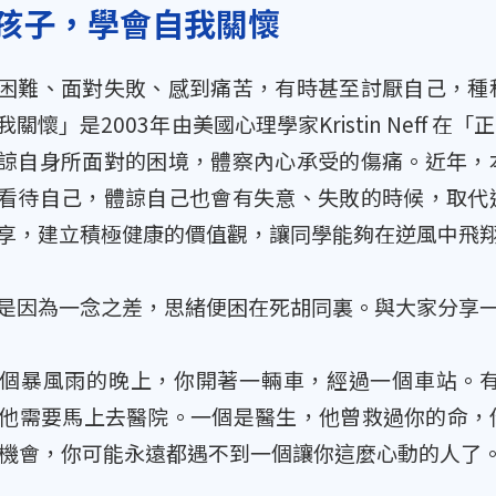
孩子，學會自我關懷
困難、面對失敗、感到痛苦，有時甚至討厭自己，種
我關懷」是2003年由美國心理學家Kristin Nef
諒自身所面對的困境，體察內心承受的傷痛。近年，
看待自己，體諒自己也會有失意、失敗的時候，取代
享，建立積極健康的價值觀，讓同學能夠在逆風中飛
是因為一念之差，思緒便困在死胡同裏。與大家分享
個暴風雨的晚上，你開著一輛車，經過一個車站。
他需要馬上去醫院。一個是醫生，他曾救過你的命，
機會，你可能永遠都遇不到一個讓你這麼心動的人了