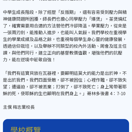
中學生成長階段，除了經歷「反叛期」，還有容易受到壓力與精
神健康問題所困擾，師長們也擔心同學壓力「爆煲」。茶煲燒紅
了，確實需要用合適的方法替他們冷卻降溫。學業壓力，從來是
一張兩刃劍，能推動人進步，也能叫人氣餒。我們學校在重視學
生的學業成績及品格之餘，也重視每個學生身心靈的健康發展，
透過信仰栽培，以及舉辦不同類型的校內外活動、周會及班主任
課，與他們同行，建立正向的基督教價值觀，增強他們的抗壓
力，能在逆境中莊敬自強！
「我們有這寶貝放在瓦器裡，要顯明這莫大的能力是出於神，不
是出於我們。我們四面受敵，卻不被困住；心裡作難，卻不致失
望；遭逼迫，卻不被丟棄；打倒了，卻不致死亡；身上常帶著耶
穌的死，使耶穌的生也顯明在我們身上。」哥林多後書 4：7-10
主僕 梅志業校長
學校概覽