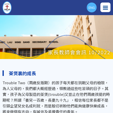
ENG
家長教師會會訊 10/2022
茶煲裏的成長
Trouble Two（兩歲反叛期）的孩子每天都在挑戰父母的極限，
為人父母的，我們都大概經歷過，領教過這些吃苦頭的日子。其
實，孩子為父母製造的茶煲(trouble)又豈止在他們兩歲孩提的時
期呢？所謂「養兒一百歲，長憂九十九」，相信每位家長都不是
引頸企望兒女名成利就，而是殷切祈盼他們能夠健康快樂成長，
將來做個有志向，有誠信及承擔責任的青年。