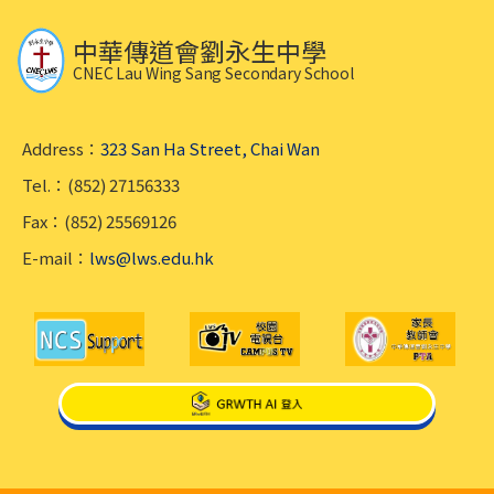
中華傳道會劉永生中學
CNEC Lau Wing Sang Secondary School
Address：
323 San Ha Street, Chai Wan
Tel.：(852) 27156333
Fax：(852) 25569126
E-mail：
lws@lws.edu.hk