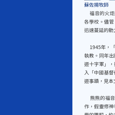
蘇佐揚牧師
福音的火炬繼
各學校。儘管
迅速蔓延的動
1945年，
執教。同年出
道十字軍」，
入「中國基督
道事蹟，見本
熊熊的福音火
作，假靈修神
學的團契，約