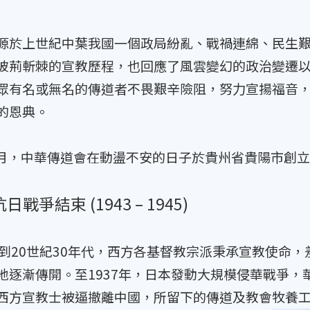
源於上世紀中葉我國一個政局紛亂、戰禍連綿、民生
披荊斬棘的宣教歷程，也回應了風雲變幻的政治變遷
眾有名或無名的傳道者不畏艱辛險阻，努力宣揚福音
的恩典。
年4月，中華傳道會在動盪不安的日子於貴州省貴陽市創
戰爭結束 (1943 – 1945)
起到20世紀30年代，西方各基督教宗派秉承宣教使命
地逐漸傳開。至1937年，日本發動大規模侵華戰爭
西方宣教士被逼撤離中國，所留下的傳道及教會牧養