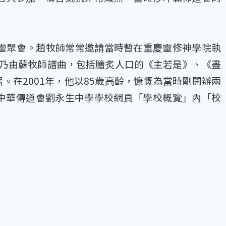
靈聚會。趙牧師常常邀請當時暫在重慶靈修神學院執
首乃由蘇牧師譜曲，包括膾炙人口的《主若是》、《盡
居。在2001年，他以85歲高齡，慷慨為當時剛開辦兩
中華傳道會劉永生中學學校網頁「學校概覽」內「校