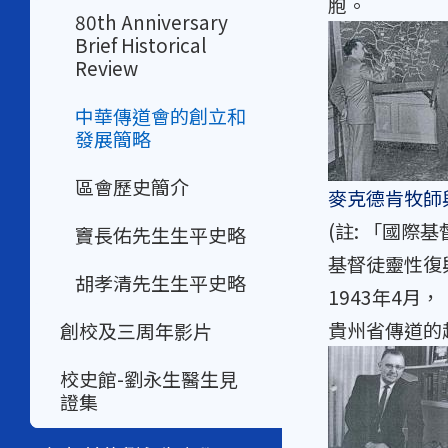
胞。
80th Anniversary
Brief Historical
Review
中華傳道會的創立和
發展簡略
區會歷史簡介
麥克德肯牧師
(註: 「國際基督
竇長佑先生生平史略
基督徒靈性復
胡孝清先生生平史略
1943年4
貴州省傳道的
創校及三周年影片
校史館-劉永生醫生見
證集