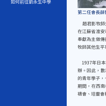
如何前往劉永生中學
第二任會長薛
趙君影牧師生
在江蘇省淮安
奉獻為主做傳
牧師其他生平
1937年日
辦。因此，數
的青年學子，
期間，在西南
禱會、培靈會