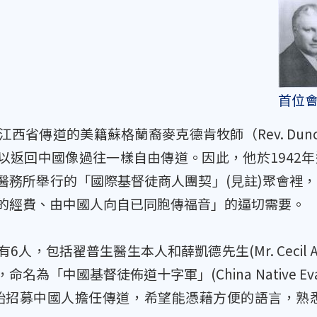
首位
省傳道的美籍蘇格蘭裔麥克德肯牧師（Rev. Dunca
返回中國像過往一樣自由傳道。因此，他於1942年返回美國
醫務所舉行的「國際基督徒商人團契」(見註)聚會裡
的經費、由中國人向自已同胞傳福音」的逼切需要。
人，包括翟普生醫生本人和薛凱德先生(Mr. Cecil A
名為「中國基督徒佈道十字軍」(China Native Evan
開始招募中國人擔任傳道，希望能憑藉方便的語言，