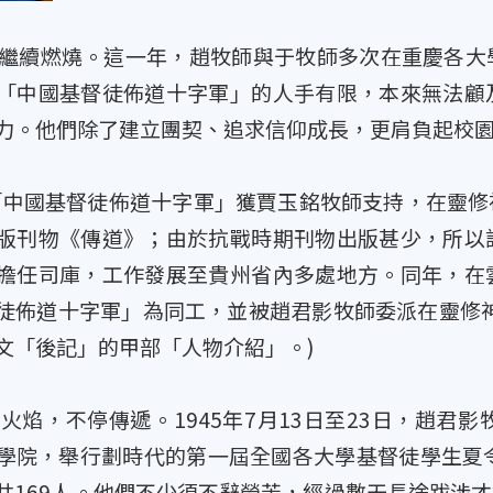
續燃燒。這一年，趙牧師與于牧師多次在重慶各大
「中國基督徒佈道十字軍」的人手有限，本來無法顧
力。他們除了建立團契、追求信仰成長，更肩負起校
「中國基督徒佈道十字軍」獲賈玉銘牧師支持，在靈
版刊物《傳道》；由於抗戰時期刊物出版甚少，所以
擔任司庫，工作發展至貴州省內多處地方。同年，在
徒佈道十字軍」為同工，並被趙君影牧師委派在靈修
文「後記」的甲部「人物介紹」。)
焰，不停傳遞。1945年7月13日至23日，趙君
學院，舉行劃時代的第一屆全國各大學基督徒學生夏
共169人。他們不少須不辭勞苦，經過數天長途跋涉