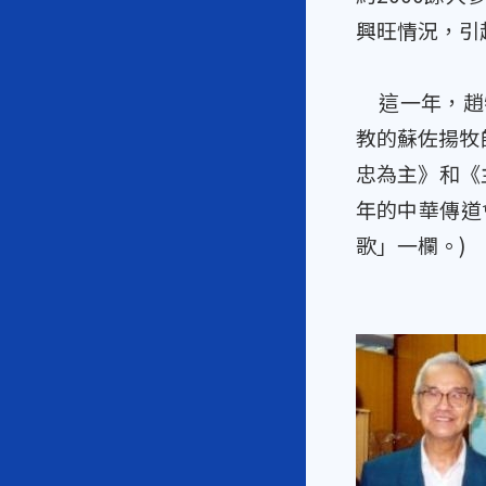
興旺情況，引
這一年，趙牧
教的蘇佐揚牧
忠為主》和《
年的中華傳道
歌」一欄。)