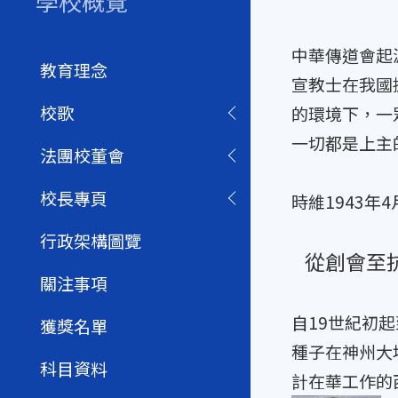
學校概覽
中華傳道會起
教育理念
宣教士在我國
校歌
的環境下，一
一切都是上主
法團校董會
校長專頁
時維1943
行政架構圖覽
從創會至抗日
關注事項
自19世紀初
獲獎名單
種子在神州大
科目資料
計在華工作的