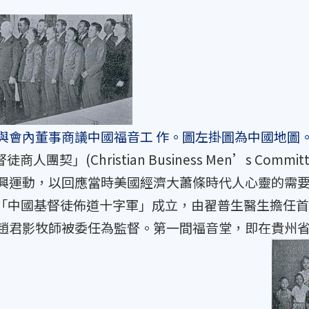
與會內董事商議中國福音工 作。圖左掛圖為中國地圖
徒商人團契」(Christian Business Men’s C
興運動，以回應當時美國經濟大蕭條時代人心靈的需要
月，「中國基督徒佈道十字軍」成立，由翟普生醫生擔任
趙君影牧師被委任為監督。第一間福音堂，即在貴州