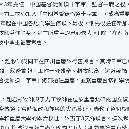
43年擔任「中國基督徒佈道十字軍」監督一職之後
于力工牧師加入「中國基督徒佈道十字軍」，成為重要的
39年起在中國各地向學生傳道。戰後，他先後擔任新
牧師著作等身，是主所重用的忠心僕人。) 除了在西
及中學主福音聚會。
天，趙牧師與同工在四川重慶舉行奮興會。其時日軍
間，躲避警報，工作十分艱辛。趙牧師為了逃避戰禍
督徒佈道十字軍」總部遷往重慶，並獲重慶靈修神學
天，趙君影牧師與于力工牧師在位於重慶北碚的國立
身傳道；當時悔改和復興的火焰蔓延，轟動了整個校
學和重慶大學的聯合校址，舉辦了3天佈道會。這次
人參加，悔改決志歸主者每晚約200人；期間早禱會有