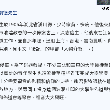
凱德先生
於1906年湖北省漢川縣，少時家貧、多病。他後來勤
市淮陰教會的一次佈道會上，決志信主。他後來在江蘇
道工作，並自那年起，巡迴上海、香港、雲南昆明、
事蹟，見本文「後記」的甲部「人物介紹」。)
本侵華。為了逃避戰禍，不少華北和華東的大學遷徙
以萬計的青年學生也須流徙至這些省市完成大學學業
十分需要福音的慰藉和信仰的支持。趙君影牧師就在這個
各地方，與眾同工投身這個波瀾壯闊的大學生佈道與
和佈道會等聚會，福音大大興旺。