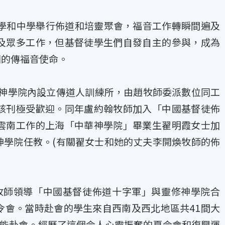
學和中學舉行佈道和培靈聚會，福音工作轉瞬間遍及
及眾多工作，但基督徒學生們自發自主的參與，成為
園的傳福音使命。
修神學院內設立傳道人訓練所，由趙牧師委派數位同工
該刊極受歡迎。同年盧約翰牧師加入「中國基督徒佈
雲南工作的上海「中華神學院」畢業生翟明霞女士加
神學院任教。(有關翟女士和她的丈夫李開煥牧師的佈
影牧師領導「中國基督徒佈道十字軍」與靈修神學院合
令會。當時赴會的學生來自西南及西北地區共41間大
才能赴會。經歷了這個令人心靈振奮的夏令會和復興運