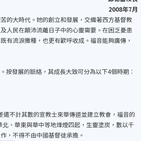
2008年7月
艱苦的大時代。她的創立和發展，交織著西方基督教
以及人民在顛沛流離日子中的心靈需要。在困乏憂患
，既有流淚撒種，也更有歡呼收成。福音能夠廣傳，
立。按發展的脈絡，其成長大致可分為以下4個時期︰
，差遣不計其數的宣教士來華傳道並建立教會，福音的
，華北、華東與華中等地烽煙四起，生靈塗炭，數以千
工作，不得不由中國基督徒承擔。