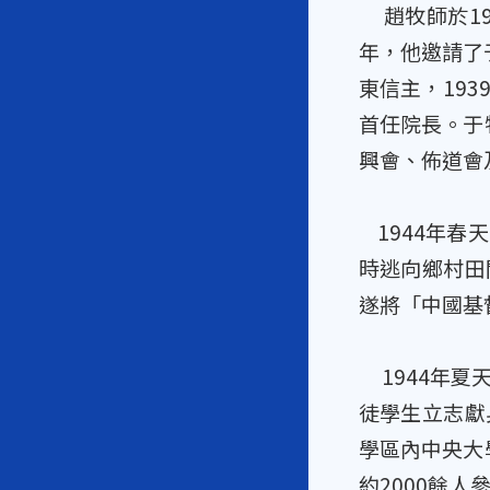
趙牧師於19
年，他邀請了
東信主，19
首任院長。于
興會、佈道會
1944年春
時逃向鄉村田
遂將「中國基
1944年夏
徒學生立志獻
學區內中央大
約2000餘