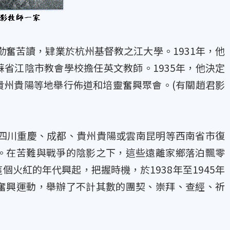
奮苦讀，肄業於杭州基督教之江大學。1931年，他
省江陰市教會學校擔任英文教師。1935年，他決定
貴州貴陽等地舉行佈道和培靈奮興聚會。(有關趙君影
至四川重慶、成都、貴州貴陽或雲南昆明等西南省市復
。在苦難與戰爭的陰影之下，這些遠離家鄉落泊飄零
火紅的年代興起，把握時機，於1938年至1945年
奮興運動，舉辦了不計其數的團契、崇拜、查經、祈