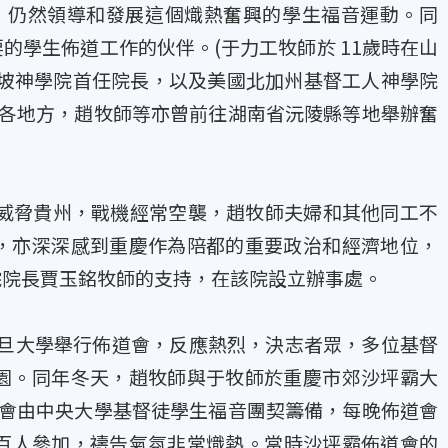
，仍然領導和發展這個熾熱奮興的學生福音運動。同
學生佈道工作的伙伴。(于力工牧師於 11歲時在山
加坡神學院首任院長，以及美國北加州基督工人神學院
南各地方，趙牧師等亦曾前往湖南省沅陵縣等地舉辦奮
已威脅貴州，戰機經常空襲，趙牧師夫婦和其他同工不
，亦深深感到重慶作為陪都的重要政治和經濟地位，
院院長賈玉銘牧師的支持，在該院設立辦事處。
復旦大學舉行佈道會，反應熱烈，決志者眾，多位基督
園。同年冬天，趙牧師與于牧師於重慶市郊沙坪霸大
聚會由中央大學基督徒學生福音團契籌備，每晚佈道會
幾百人參加，禱告氣氛非常熾熱。當時沙坪霸佈道會的