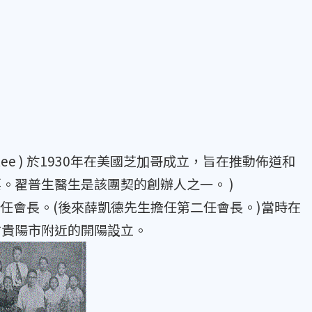
。
ommittee ) 於1930年在美國芝加哥成立，旨在推動佈道和
。翟普生醫生是該團契的創辦人之一。 )
首任會長。(後來薛凱德先生擔任第二任會長。)當時在
省貴陽市附近的開陽設立。