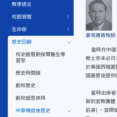
教學語言
校園瀏覽
生命樹
麥克德肯牧師
歷史回顧
當時在中國江西
校史館暨劉保爾醫生學
教士亦未必可以
習室
於美國西雅圖
歷史時間線
國基督徒提供
創校歷史
當時出席者有6
創校感恩崇拜
新的宣教團體，命
前身) ，並
中華傳道會歷史