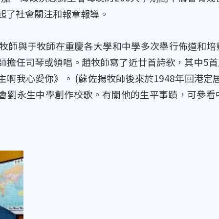
起了社會關注和報章報導。
師與于牧師在重慶各大學和中學多次舉行佈道和培
師擔任司琴或領唱。趙牧師寫了近廿首詩歌，其中5
主啊我心愛你》。 (蘇佐揚牧師後來於1948年回港定
會劉永生中學創作校歌。有關他的生平事蹟，可參看