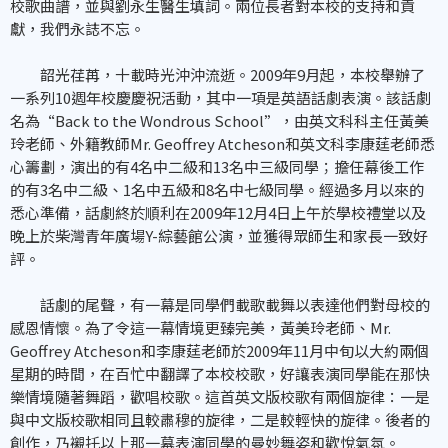
校歌曲譜，並與劉永生醫生填詞。兩位長者對本校的支持和貢
獻，我們永誌不忘。
韶光荏苒，十載時光沖沖流逝。2009年9月起，本校舉辦了
一系列10週年校慶慶祝活動，其中一項是英語話劇表演。該話劇
名為“Back to the Wondrous School”，由英文科科主任黃美
玲老師、外籍教師Mr. Geoffrey Atcheson和英文科李康莛老師悉
心籌劃，演出的有4名中二級和13名中三級同學；擔任幕後工作
的有3名中二級、1名中五級和8名中七級同學。經過多月以來的
悉心準備，話劇終於順利在2009年12月4日上午於學校禮堂以及
晚上於柴灣青年廣場Y-綜藝館公演，並獲得眾師生和家長一致好
評。
話劇的尾聲，有一幕是同學們載歌載舞以表達他們對母校的
感恩情懷。為了令這一幕情境更臻完美，黃美玲老師、Mr.
Geoffrey Atcheson和李康莛老師於2009年11月中旬以大約兩個
星期的時間，在百忙中翻譯了本校校歌，好讓表演同學能在那快
樂情境隨著舞蹈，歡唱校歌。這首英文版校歌有兩個旋律：一是
與中文版校歌相同且較肅穆的旋律，二是較輕快的旋律。後者的
創作，乃襯托以上那一幕表演同學的曼妙舞姿和歡悅氣氛。