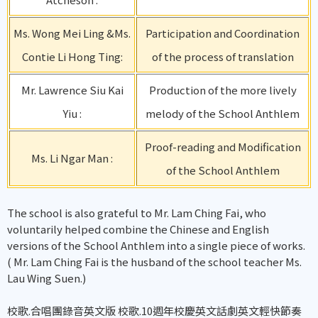
Ms. Wong Mei Ling &Ms.
Participation and Coordination
Contie Li Hong Ting:
of the process of translation
Mr. Lawrence Siu Kai
Production of the more lively
Yiu :
melody of the School Anthlem
Proof-reading and Modification
Ms. Li Ngar Man :
of the School Anthlem
The school is also grateful to Mr. Lam Ching Fai, who
voluntarily helped combine the Chinese and English
versions of the School Anthlem into a single piece of works.
( Mr. Lam Ching Fai is the husband of the school teacher Ms.
Lau Wing Suen.)
校歌.合唱團錄音英文版 校歌.10週年校慶英文話劇英文輕快節奏