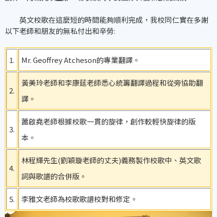
英文校歌在這麼短的時間能夠順利完成，我校同仁實在多謝
以下老師和朋友的無私付出和辛勞:
1.
Mr. Geoffrey Atcheson的專業翻譯。
黃美玲老師和李康莛老師悉心統籌翻譯過程和從旁協助翻
2.
譯。
蕭啟堯老師根據校歌一貫的旋律，創作較輕快旋律的版
3.
本。
林程輝先生(劉穎璇老師的丈夫)義務製作校歌中、英文歌
4.
詞與歌譜的合併版。
5.
李雅文老師為校歌歌譜校對和修定。