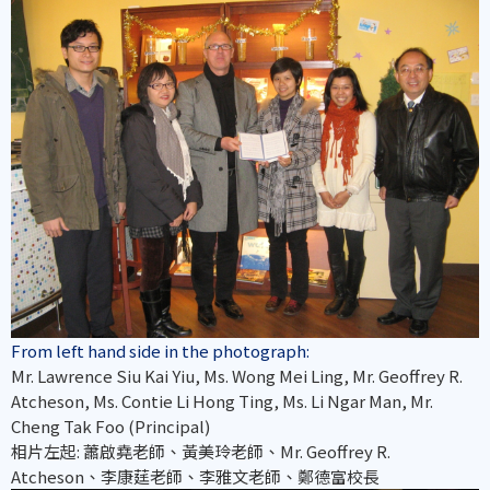
From left hand side in the photograph:
Mr. Lawrence Siu Kai Yiu, Ms. Wong Mei Ling, Mr. Geoffrey R.
Atcheson, Ms. Contie Li Hong Ting, Ms. Li Ngar Man, Mr.
Cheng Tak Foo (Principal)
相片左起: 蕭啟堯老師、黃美玲老師、Mr. Geoffrey R.
Atcheson、李康莛老師、李雅文老師、鄭德富校長