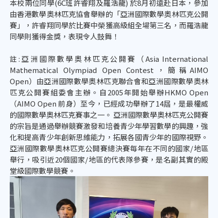
本校兩位同學(6C班許睿翔及羅浩龍) 於8月初遠赴日本，參加
由香港數學奧林匹克協會舉辦的「亞洲國際數學奧林匹克公開
賽」，許睿翔同學於比賽中榮獲高級組全場第三名，而羅浩龍
同學則獲得金獎，表現令人鼓舞！
註:亞洲國際數學奧林匹克公開賽（Asia International
Mathematical Olympiad Open Contest，簡稱AIMO
Open）由亞洲國際數學奧林匹克聯合會和亞洲國際數學奧林
匹克公開賽組委會主辦。自2005年開始舉辦HKMO Open
（AIMO Open 前身）至今，已經成功舉辦了14屆，是最權威
的國際數學奧林匹克賽事之一。 亞洲國際數學奧林匹克公開賽
的宗旨是通過舉辦競賽激發和培養青少年學習數學的興趣，強
化和提高青少年創新思維能力，拓展各國青少年的國際視野。
亞洲國際數學奧林匹克公開賽總決賽每年在不同的國家/地區
舉行，吸引近20個國家/地區的代表隊參賽，是名副其實的殿
堂級國際數學競賽。