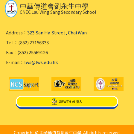
中華傳道會劉永生中學
CNEC Lau Wing Sang Secondary School
Address：
323 San Ha Street, Chai Wan
Tel.：(852) 27156333
Fax：(852) 25569126
E-mail：
lws@lws.edu.hk
Copyright © 中華傳道會劉永生中學. All rights reserved.