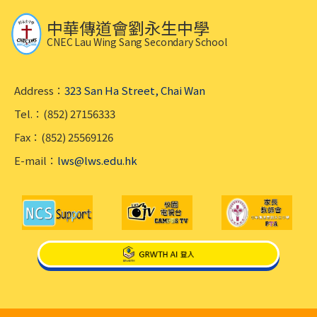
中華傳道會劉永生中學
CNEC Lau Wing Sang Secondary School
Address：
323 San Ha Street, Chai Wan
Tel.：(852) 27156333
Fax：(852) 25569126
E-mail：
lws@lws.edu.hk