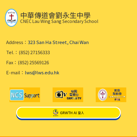
中華傳道會劉永生中學
CNEC Lau Wing Sang Secondary School
Address：
323 San Ha Street, Chai Wan
Tel.：(852) 27156333
Fax：(852) 25569126
E-mail：
lws@lws.edu.hk