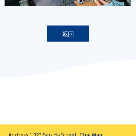
返回
Address：
323 San Ha Street, Chai Wan