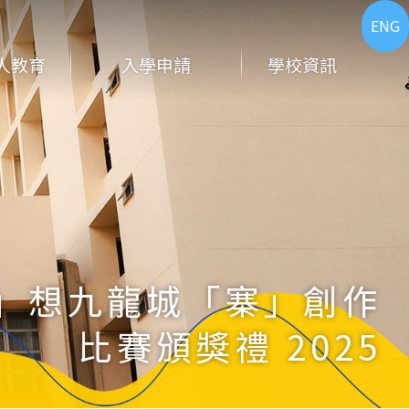
ENG
人教育
入學申請
學校資訊
」想九龍城「寨」創作
比賽頒獎禮 2025