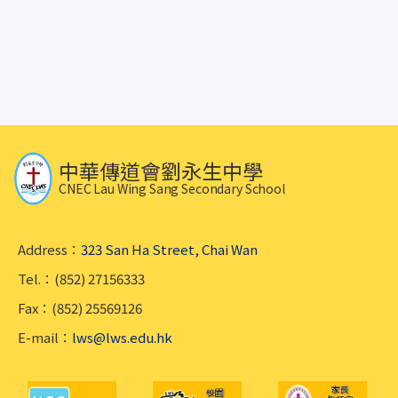
中華傳道會劉永生中學
CNEC Lau Wing Sang Secondary School
Address：
323 San Ha Street, Chai Wan
Tel.：(852) 27156333
Fax：(852) 25569126
E-mail：
lws@lws.edu.hk