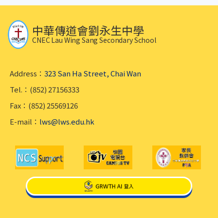
中華傳道會劉永生中學
CNEC Lau Wing Sang Secondary School
Address：
323 San Ha Street, Chai Wan
Tel.：(852) 27156333
Fax：(852) 25569126
E-mail：
lws@lws.edu.hk