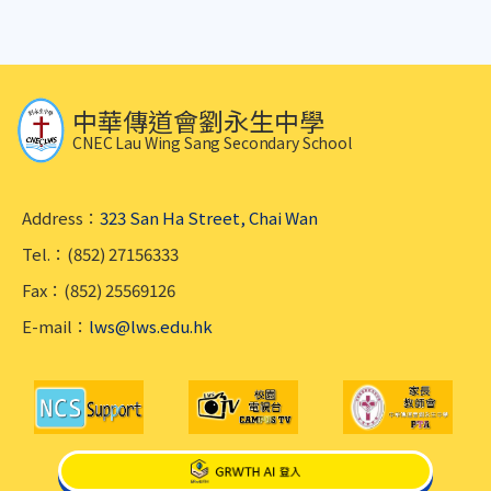
中華傳道會劉永生中學
CNEC Lau Wing Sang Secondary School
Address：
323 San Ha Street, Chai Wan
Tel.：(852) 27156333
Fax：(852) 25569126
E-mail：
lws@lws.edu.hk