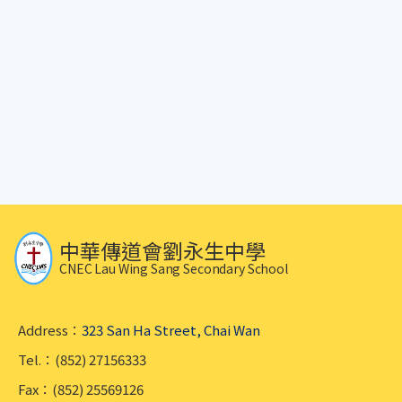
中華傳道會劉永生中學
CNEC Lau Wing Sang Secondary School
Address：
323 San Ha Street, Chai Wan
Tel.：(852) 27156333
Fax：(852) 25569126