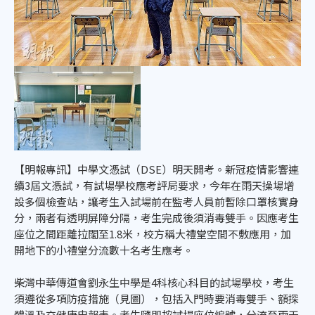
【明報專訊】中學文憑試（DSE）明天開考。新冠疫情影響連
續3屆文憑試，有試場學校應考評局要求，今年在雨天操場增
設多個檢查站，讓考生入試場前在監考人員前暫除口罩核實身
分，兩者有透明屏障分隔，考生完成後須消毒雙手。因應考生
座位之間距離拉闊至1.8米，校方稱大禮堂空間不敷應用，加
開地下的小禮堂分流數十名考生應考。
柴灣中華傳道會劉永生中學是4科核心科目的試場學校，考生
須遵從多項防疫措施（見圖），包括入門時要消毒雙手、額探
體溫及交健康申報表。考生隨即按試場座位編號，分流至雨天