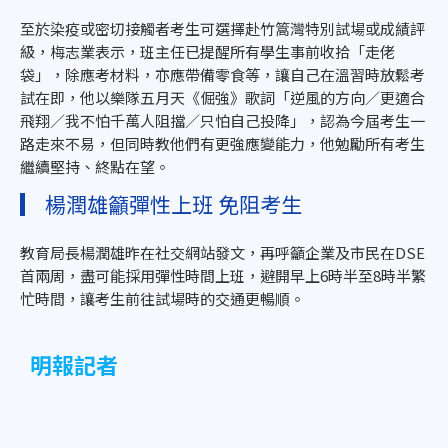
至於染疫或密切接觸者考生可選擇赴竹篙灣特別試場或成績評
級，梅志業表示，班主任已提醒所有學生事前收拾「走佬
袋」，除應考材料，亦應帶備零食等，讓自己在溫習時放鬆考
試在即，他以樂隊五月天《倔強》歌詞「逆風的方向／更適合
飛翔／我不怕千萬人阻擋／只怕自己投降」，認為今屆考生一
路走來不易，但同時教他們有更強應變能力，他勉勵所有考生
繼續堅持、終點在望。
楊潤雄籲彈性上班 免阻考生
教育局長楊潤雄昨在社交網站發文，再呼籲企業及市民在DSE
首兩周，盡可能採用彈性時間上班，避開早上6時半至8時半繁
忙時間，讓考生前往試場時的交通更暢順。
明報記者