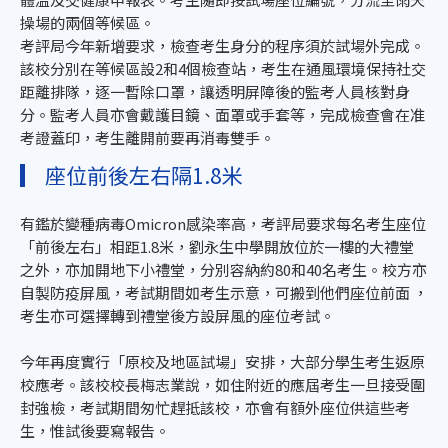
操場的兩個等候區。
考評局今年新增要求，檢查考生身分的程序須於試場外完成。
該校分別在等候區設2和4個檢查站，考生在通風環境保持社交
距離排隊，逐一暫除口罩，讓透明屏障後的監考人員核對身
分。監考人員亦會戴護目鏡、面罩或手套等，完成檢查會在准
考證蓋印，考生離開前要再消毒雙手。
座位前後左右隔1.8米
有鑑於變種病毒Omicron感染率高，考評局要求每名考生座位
「前後左右」相距1.8米，劉永生中學開放位於一樓的大禮堂
之外，亦加開地下小禮堂，分別容納約80和40名考生。校方亦
自製防疫屏風，考試期間如考生示意，可搬到他們座位前面 ，
考生亦可選擇轉到禮堂後方設屏風的座位考試。
今年再度實行「原校及地區試場」安排，大部分學生考生返原
校應考。該校校長梅志業說，如住附近的應屆考生一旦接受圍
封強檢，考試期間匆忙趕抵該校，亦會有額外座位供這些考
生，惟試後要寫報告。