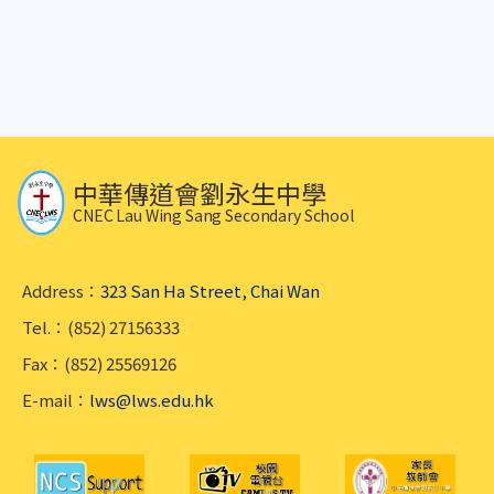
中華傳道會劉永生中學
CNEC Lau Wing Sang Secondary School
Address：
323 San Ha Street, Chai Wan
Tel.：(852) 27156333
Fax：(852) 25569126
E-mail：
lws@lws.edu.hk