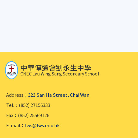
中華傳道會劉永生中學
CNEC Lau Wing Sang Secondary School
Address：
323 San Ha Street, Chai Wan
Tel.：(852) 27156333
Fax：(852) 25569126
E-mail：
lws@lws.edu.hk