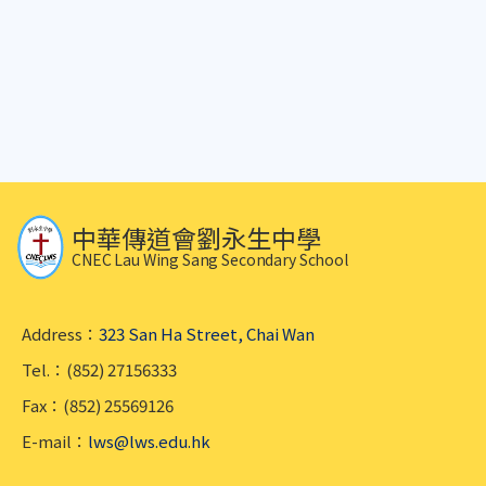
中華傳道會劉永生中學
CNEC Lau Wing Sang Secondary School
Address：
323 San Ha Street, Chai Wan
Tel.：(852) 27156333
Fax：(852) 25569126
E-mail：
lws@lws.edu.hk