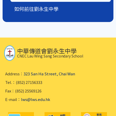
如何前往劉永生中學
中華傳道會劉永生中學
CNEC Lau Wing Sang Secondary School
Address：
323 San Ha Street, Chai Wan
Tel.：(852) 27156333
Fax：(852) 25569126
E-mail：
lws@lws.edu.hk