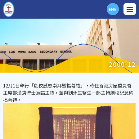
ENG
2000-12
12月1日舉行「創校感恩崇拜暨揭幕禮」，時任香港房屋委員會
主席鄭漢鈞博士蒞臨主禮，並與劉永生醫生一起主持創校紀念碑
揭幕禮。