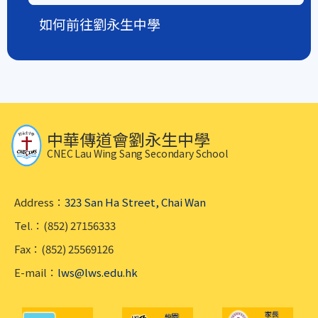
如何前往劉永生中學
中華傳道會劉永生中學
CNEC Lau Wing Sang Secondary School
Address：
323 San Ha Street, Chai Wan
Tel.：(852) 27156333
Fax：(852) 25569126
E-mail：
lws@lws.edu.hk