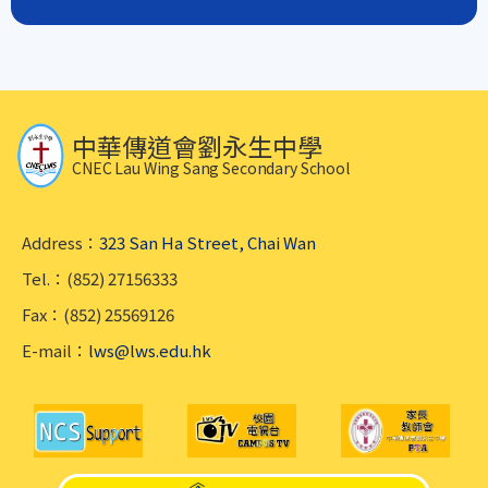
中華傳道會劉永生中學
CNEC Lau Wing Sang Secondary School
Address：
323 San Ha Street, Chai Wan
Tel.：(852) 27156333
Fax：(852) 25569126
E-mail：
lws@lws.edu.hk