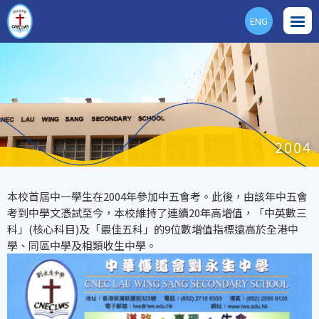
ENG
2004
本校首屆中一學生在2004年參加中五會考。此後，由該年中五會
考到中學文憑試至今，本校維持了連續20年高增值，「中英數三
科」(核心科目)及「最佳五科」的9位數增值指標遠高於全港中
學、同區中學及相類收生中學。