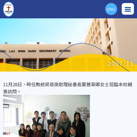
ENG
2007-11
11月28日，時任教統局首席助理秘書長葉曾翠卿女士蒞臨本校親
善訪問。