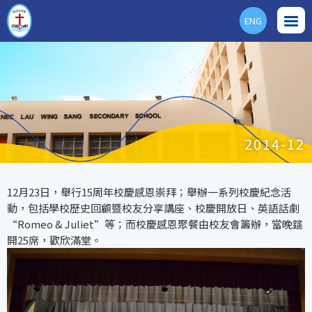
ENG
2014-12
12月23日，舉行15周年校慶感恩崇拜；舉辦一系列校慶紀念活
動，包括學校歷史回顧暨校友分享講座、校慶開放日、英語話劇
“Romeo & Juliet”等；而校慶感恩聚餐由校友會籌辦，當晚筵
開25席，歡欣滿堂。