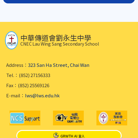
中華傳道會劉永生中學
CNEC Lau Wing Sang Secondary School
Address：
323 San Ha Street, Chai Wan
Tel.：(852) 27156333
Fax：(852) 25569126
E-mail：
lws@lws.edu.hk