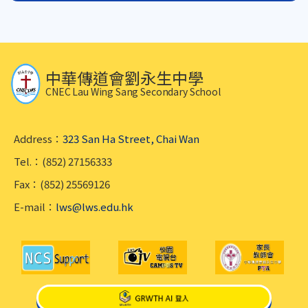
中華傳道會劉永生中學
CNEC Lau Wing Sang Secondary School
Address：
323 San Ha Street, Chai Wan
Tel.：(852) 27156333
Fax：(852) 25569126
E-mail：
lws@lws.edu.hk