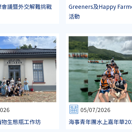
際會議暨外交解難挑戰
Greeners及Happy Fa
活動
2026
05/07/2026
植物生態瓶工作坊
海事青年團水上嘉年華20