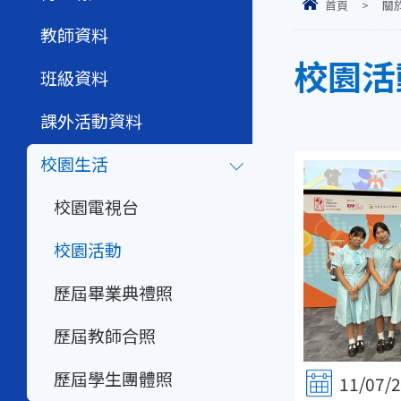
首頁
>
關
教師資料
校園活
班級資料
課外活動資料
校園生活
校園電視台
校園活動
歷屆畢業典禮照
歷屆教師合照
歷屆學生團體照
11/07/