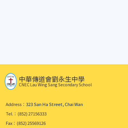
中華傳道會劉永生中學
CNEC Lau Wing Sang Secondary School
Address：
323 San Ha Street, Chai Wan
Tel.：(852) 27156333
Fax：(852) 25569126