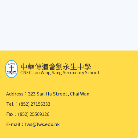
中華傳道會劉永生中學
CNEC Lau Wing Sang Secondary School
Address：
323 San Ha Street, Chai Wan
Tel.：(852) 27156333
Fax：(852) 25569126
E-mail：
lws@lws.edu.hk