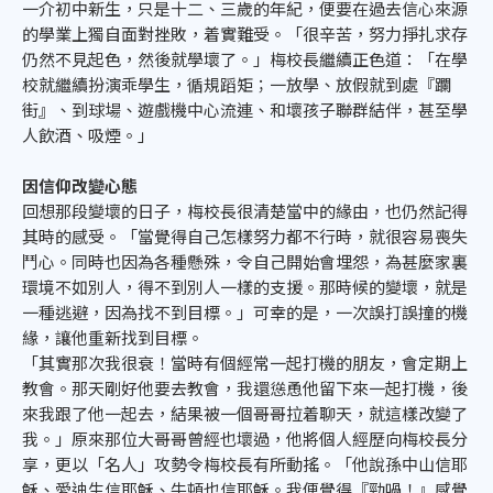
一介初中新生，只是十二、三歲的年紀，便要在過去信心來源
的學業上獨自面對挫敗，着實難受。「很辛苦，努力掙扎求存
仍然不見起色，然後就學壞了。」梅校長繼續正色道：「在學
校就繼續扮演乖學生，循規蹈矩；一放學、放假就到處『躝
街』、到球場、遊戲機中心流連、和壞孩子聯群結伴，甚至學
人飲酒、吸煙。」
因信仰改變心態
回想那段變壞的日子，梅校長很清楚當中的緣由，也仍然記得
其時的感受。「當覺得自己怎樣努力都不行時，就很容易喪失
鬥心。同時也因為各種懸殊，令自己開始會埋怨，為甚麼家裏
環境不如別人，得不到別人一樣的支援。那時候的變壞，就是
一種逃避，因為找不到目標。」可幸的是，一次誤打誤撞的機
緣，讓他重新找到目標。
「其實那次我很衰！當時有個經常一起打機的朋友，會定期上
教會。那天剛好他要去教會，我還慫恿他留下來一起打機，後
來我跟了他一起去，結果被一個哥哥拉着聊天，就這樣改變了
我。」原來那位大哥哥曾經也壞過，他將個人經歷向梅校長分
享，更以「名人」攻勢令梅校長有所動搖。「他說孫中山信耶
穌、愛迪生信耶穌、牛頓也信耶穌。我便覺得『勁喎！』感覺