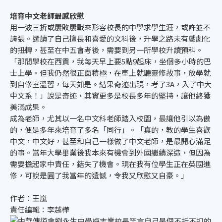
培育中文老師最感欣慰
用一波三折或屢敗屢戰來形容校長的中學求學生涯，或許並不
誇張。選讀了自己擅長和喜愛的文科後，升學之路未有戲劇化
的扭轉，甚至在中五會考後，需要到另一所學校升讀預科。
「那間學校在西貢，我每天早上要5點9起床，坐個多小時的巴
士上學。但我仍然很正面積極，在車上就聽靈修故事，放學就
到自修室溫習，每天如是。結果奇迹出現，考了3A，入了中大
中文系！」說是奇迹，其實更多是校長多年的堅持，讓他終獲
美滿成果。
成為老師，尤其以一名中文科老師踏入校園，最讓他引以為傲
的，便是多年來培育了多名「同行」。「真的，教的學生喜歡
中文，中文好，甚至和自己一樣做了中文老師，是最開心滿足
的事。當年大學畢業後我本來有機會到外國繼續深造，但因為
需要擔起家中責任，錯失了機會。現在我有位學生正在英國進
修，可說是圓了我當年的遺憾，令我又欣慰又自豪。」
作者：王嵐
責任編輯：李越樺