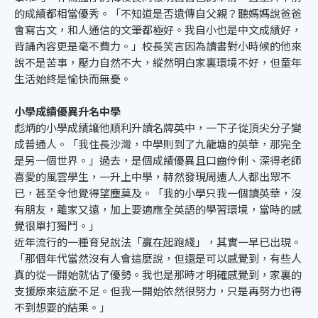
的成績都相當優秀。「不知道是否遺傳自父親？聽媽媽說爸爸
會寫古文，和人通信的文筆都極好。我自小也是中文成績好，
背誦內容更是毫不費力。」校長笑言因為讀書對小時候的他來
說不是苦事，壓力自然不大，縱然明白家裏環境不好，但童年
生活始終是愉快而無憂。
小學成績優異升名中學
彪炳的小學成績讓他順利升讀名牌英中，一下子從頂尖分子變
成普通人。「我住長沙灣，中學則到了九龍塘的英華，那完全
是另一個世界。」過去，是個成績優異且口齒伶俐、深得老師
喜愛的風雲學生，一升上中學，赫然發現周遭人人都出眾不
已，甚至令他覺得望塵莫及。「我的小學只我一個讀英華，沒
有朋友，離家又遠，加上要適應全英語的學習環境，當時的感
覺很單打獨鬥。」
近年流行的一種育兒說法「贏在起跑綫」，其實一早已出現。
「那個年代當然沒有人會這麼說，但還是可以感覺到，有些人
真的從一開始就佔了優勢。我也是那時才明確感覺到，家裏的
支援原來這麼不足。但我一開始依然很努力，只是再努力也得
不到想要的結果。」