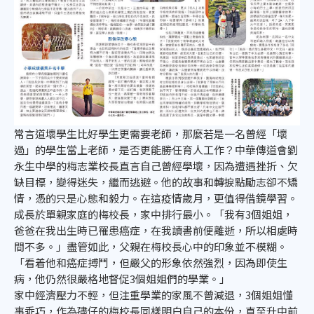
常言道壞學生比好學生更需要老師，那麼若是一名曾經「壞
過」的學生當上老師，是否更能勝任育人工作？中華傳道會劉
永生中學的梅志業校長直言自己曾經學壞，因為遭遇挫折、欠
缺目標，變得迷失，繼而逃避。他的故事和轉捩點勵志卻不矯
情，憑的只是心態和毅力。在這疫情歲月，更值得借鏡學習。
成長於單親家庭的梅校長，家中排行最小。「我有3個姐姐，
爸爸在我出生時已罹患癌症，在我讀書前便離逝，所以相處時
間不多。」盡管如此，父親在梅校長心中的印象並不模糊。
「看着他和癌症搏鬥，但嚴父的形象依然強烈，因為即使生
病，他仍然很嚴格地督促3個姐姐們的學業。」
家中經濟壓力不輕，但注重學業的家風不曾減退，3個姐姐懂
事乖巧，作為孻仔的梅校長同樣明白自己的本份，直至升中前