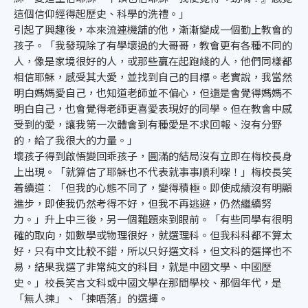
這個信仰經得起歷史、科學的洗禮。」
引起了興趣後，本來流連機舖的他，漸漸變成一個勤上教會的
孩子。「我發現除了有學壞過的大哥哥，教會更有各種不同的
人，像是家境很好的人，或那些贏在起跑綫的人，他們同樣都
相信耶穌，感受其大愛，並找到自己的目標。老實說，我當然
明白媽媽愛自己，也知道老師並不偏心，但還是會覺得媽媽不
明白自己，也會覺得老師更喜愛表現好的同學。但在教會中感
受到的愛，讓我第一次體會到有種愛是不求回報、沒有分野
的，給了我很大的力量。」
壞孩子得到啟悟變回乖孩子，圓滿的結局沒有立即在梅校長身
上出現。「就算信了耶穌也不代表就事事順利㗎！」梅校長笑
着續道：「但我的心態不同了，變得積極。即使成績沒有明顯
進步，即使我仍然考得不好，但我不再逃避，仍然繼續努
力。」升上中三後，另一個難題來到眼前。「有些同學有很明
確的取向，如數學或物理很好，就選理科。但我科科都不算太
好，只有中文比較不錯，所以只好選文科，但文科的選擇也不
易，結果我選了非常純文的科目，就是中國文學、中國歷
史。」校長笑言文科或中國文學在那間學校、那個年代，是
「無人揀」、「揀唔落」的選擇。