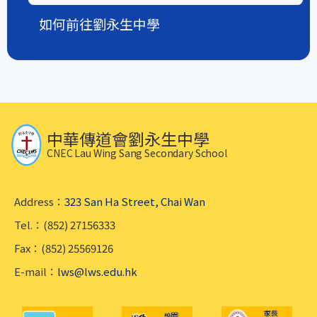
如何前往劉永生中學
中華傳道會劉永生中學
CNEC Lau Wing Sang Secondary School
Address：
323 San Ha Street, Chai Wan
Tel.：(852) 27156333
Fax：(852) 25569126
E-mail：
lws@lws.edu.hk