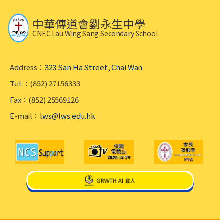
中華傳道會劉永生中學
CNEC Lau Wing Sang Secondary School
Address：
323 San Ha Street, Chai Wan
Tel.：(852) 27156333
Fax：(852) 25569126
E-mail：
lws@lws.edu.hk