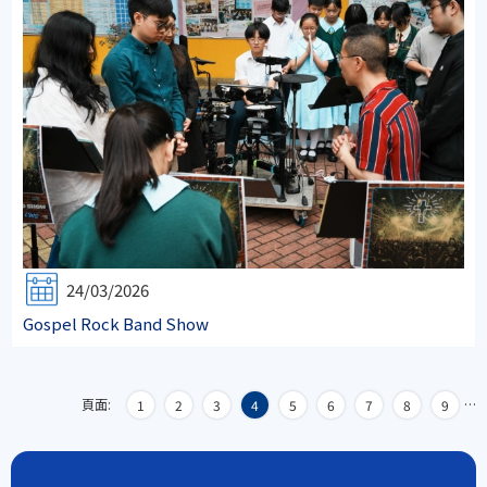
24/03/2026
Gospel Rock Band Show
頁面:
…
1
2
3
4
5
6
7
8
9