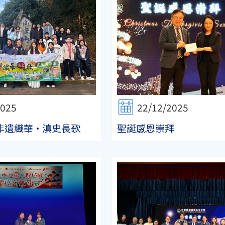
2025
22/12/2025
非遺織華·滇史長歌
聖誕感恩崇拜