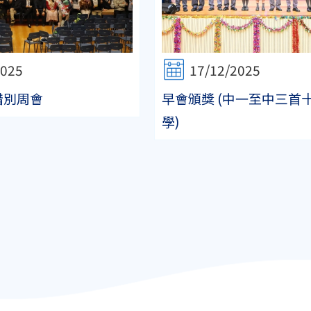
2025
17/12/2025
惜別周會
早會頒獎 (中一至中三首
學)