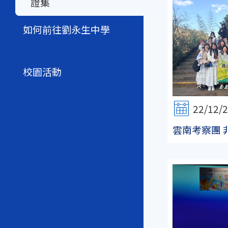
證集
如何前往劉永生中學
校園活動
22/12/
雲南考察團 