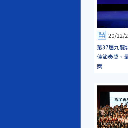
20/12/
第37屆九龍
佳節奏獎、
獎