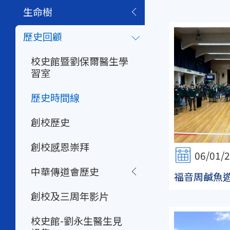
生命樹
歷史回顧
校史館暨劉保爾醫生學
習室
歷史時間線
創校歷史
創校感恩崇拜
06/01/
中華傳道會歷史
福音周鹹魚
創校及三周年影片
校史館-劉永生醫生見