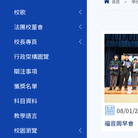
首頁
>
學
校歌
法團校董會
校長專頁
行政架構圖覽
關注事項
獲獎名單
科目資料
08/01/
教學語言
福音周早會
校園瀏覽