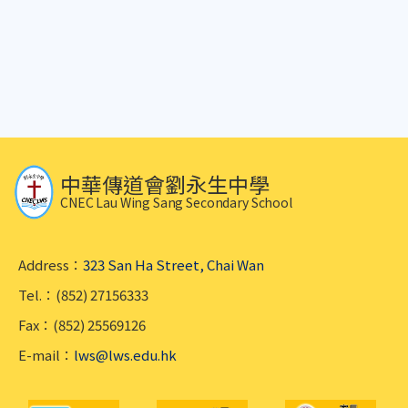
中華傳道會劉永生中學
CNEC Lau Wing Sang Secondary School
Address：
323 San Ha Street, Chai Wan
Tel.：(852) 27156333
Fax：(852) 25569126
E-mail：
lws@lws.edu.hk