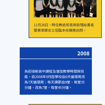
11月28日，時任教統局首席助理秘書長
葉曾翠卿女士蒞臨本校親善訪問。
2008
為迎接新高中課程及增加教學時間與效
能，自2008年9月起學校由6天循環周改
為7天循環周；每天課節由9堂、每堂35
分鐘，改為7堂，每堂45分鐘。