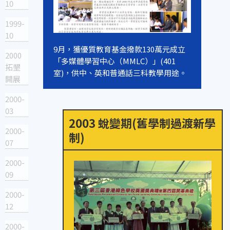
10
1999-
10
9月，獲優質教育基金撥款130萬元成立
2000
「多媒體學習中心（MMLC）」(401
拓墾
室)，供中、英和普通話三科教學用途。
開展
2000-
03
2003 蛻變期(舊學制過渡新學
2000-
制)
07
2000-
09
2000-
12
2000-