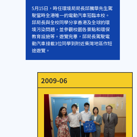
5月15日，時任環境局局長邱騰華先生駕
駛當時全港唯一的電動汽車蒞臨本校。
邱局長與全校同學分享香港及全球的環
境污染問題，並參觀校園各景點和環保
教育設施等。遊覽完畢，邱局長駕駛電
動汽車接載3位同學到附近柴灣地區作短
途遊覽。
2009-06