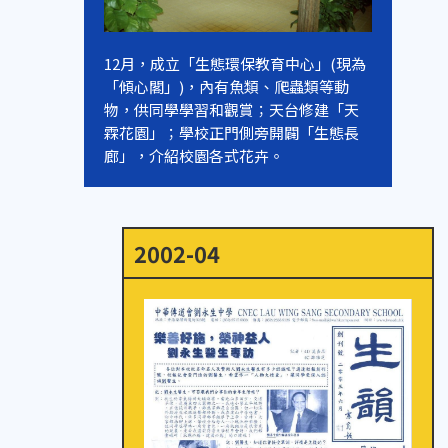
12月，成立「生態環保教育中心」(現為
「傾心閣」)，內有魚類、爬蟲類等動
物，供同學學習和觀賞；天台修建「天
霖花園」；學校正門側旁開闢「生態長
廊」，介紹校園各式花卉。
2002-04