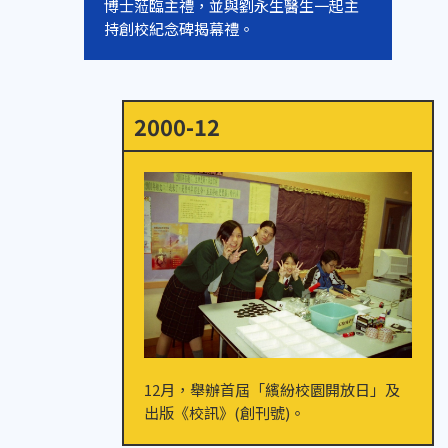
博士蒞臨主禮，並與劉永生醫生一起主
持創校紀念碑揭幕禮。
2000-12
12月，舉辦首屆「繽紛校園開放日」及
出版《校訊》(創刊號)。