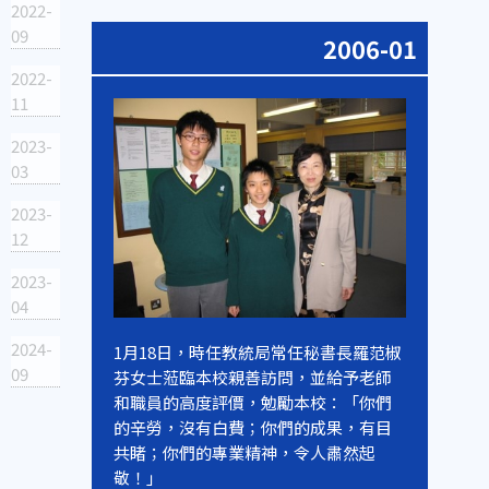
2022-
09
2006-01
2022-
11
2023-
03
2023-
12
2023-
04
2024-
1月18日，時任教統局常任秘書長羅范椒
09
芬女士蒞臨本校親善訪問，並給予老師
和職員的高度評價，勉勵本校：「你們
的辛勞，沒有白費；你們的成果，有目
共睹；你們的專業精神，令人肅然起
敬！」