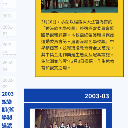
12
2001
3月10日，承蒙以楊鐵樑大法官為首的
2001-
「香港綠色學校獎」終選評審委員會蒞
04
臨參觀和評審。本校最終榮獲環境保護
運動委員會第三屆香港綠色學校獎」中
2001-
學組亞軍，並獲環境教育獎金10萬元，
12
其中獎金用作興建生態湖及配套設施。
生態湖並於翌年3月3日揭幕，作生態教
2002-
育和觀賞之用。
04
2002-
09
2003
2003-03
蛻變
期(舊
學制
過渡